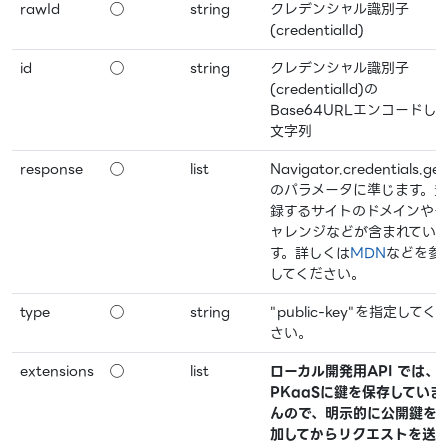
rawId
◯
string
クレデンシャル識別子
(credentialId)
id
◯
string
クレデンシャル識別子
(credentialId)の
Base64URLエンコードし
文字列
response
◯
list
Navigator.credentials.get
のパラメータに準じます。登
録するサイトのドメインやチ
ャレンジなどが含まれてい
す。詳しくは
MDN
などを参
してください。
type
◯
string
"public-key"を指定してく
さい。
extensions
◯
list
ローカル開発用API では、
PKaaSに鍵を保存していま
んので、明示的に公開鍵を
加してからリクエストを送