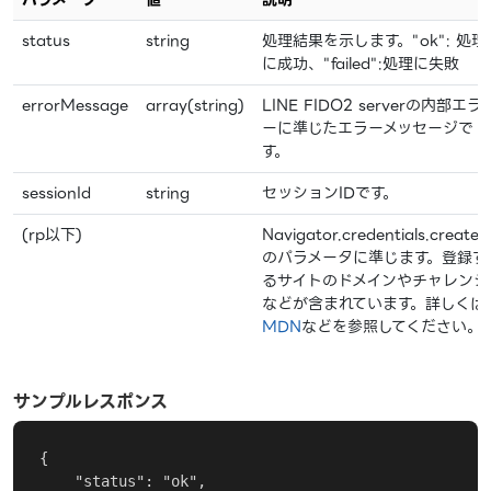
status
string
処理結果を示します。"ok": 処理
に成功、"failed":処理に失敗
errorMessage
array(string)
LINE FIDO2 serverの内部エラ
ーに準じたエラーメッセージで
す。
sessionId
string
セッションIDです。
(rp以下)
Navigator.credentials.create(
のパラメータに準じます。登録す
るサイトのドメインやチャレンジ
などが含まれています。詳しくは
MDN
などを参照してください。
サンプルレスポンス
{

    "status": "ok",
