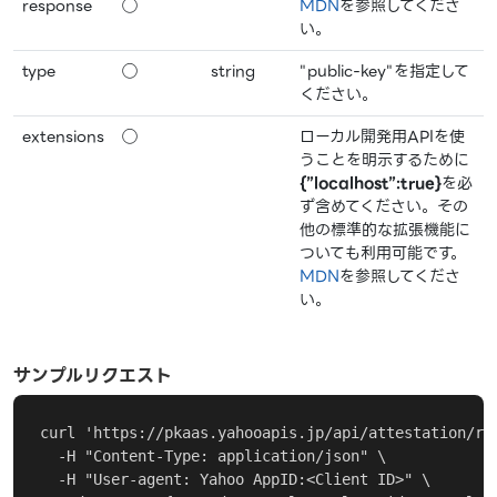
response
◯
MDN
を参照してくださ
い。
type
◯
string
"public-key"を指定して
ください。
extensions
◯
ローカル開発用APIを使
うことを明示するために
{”localhost”:true}
を必
ず含めてください。その
他の標準的な拡張機能に
ついても利用可能です。
MDN
を参照してくださ
い。
サンプルリクエスト
curl 'https://pkaas.yahooapis.jp/api/attestation/res
  -H "Content-Type: application/json" \

  -H "User-agent: Yahoo AppID:<Client ID>" \
