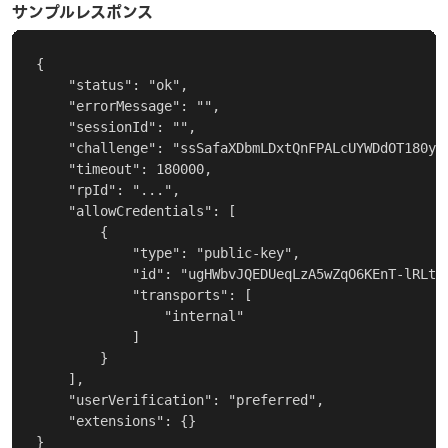
サンプルレスポンス
{

    "status": "ok",

    "errorMessage": "",

    "sessionId": "",

    "challenge": "ssSafaXDbmLDxtQnFPALcUYWDdOT180yO
    "timeout": 180000,

    "rpId": "...",

    "allowCredentials": [

        {

            "type": "public-key",

            "id": "ugHWbvJQEDUeqLzA5wZqO6KEnT-lRLtMH
            "transports": [

                "internal"

            ]

        }

    ],

    "userVerification": "preferred",

    "extensions": {}

}