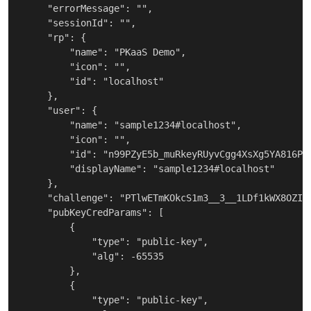
    "errorMessage": "",

    "sessionId": "",

    "rp": {

        "name": "PKaaS Demo",

        "icon": "",

        "id": "localhost"

    },

    "user": {

        "name": "sample1234#localhost",

        "icon": "",

        "id": "n99PZyE5b_muRkeyRUyvCgg4XsXg5YA816PVV
        "displayName": "sample1234#localhost"

    },

    "challenge": "PTlwETmKOkcS1m3__3__1LDf1kWX8OZIZ
    "pubKeyCredParams": [

        {

            "type": "public-key",

            "alg": -65535

        },

        {

            "type": "public-key",
