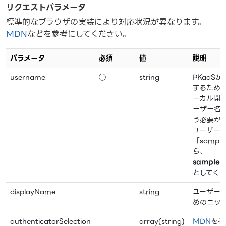
リクエストパラメータ
標準的なブラウザの実装により対応状況が異なります。
MDN
などを参考にしてください。
パラメータ
必須
値
説明
username
◯
string
PKaaS
するため
ーカル開発
ーザー名
う必要が
ユーザー
「sampl
ら、
sample1
としてく
displayName
string
ユーザー
めのニッ
authenticatorSelection
array(string)
MDN
を参