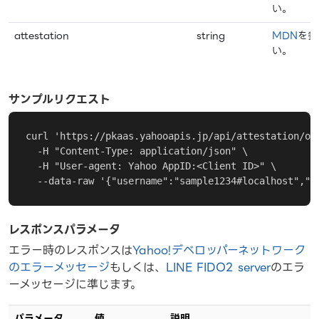
い。
attestation
string
MDN
を参
い。
サンプルリクエスト
curl 'https://pkaas.yahooapis.jp/api/attestation/opt
  -H "Content-Type: application/json" \

  -H "User-agent: Yahoo AppID:<Client ID>" \

  --data-raw '{"username":"sample1234#localhost","d
レスポンスパラメータ
エラー時のレスポンスは
Yahoo!デベロッパーネットワーク
のエラーメッセージ
もしくは、
LINE FIDO2 server
のエラ
ーメッセージに準じます。
パラメータ
値
説明