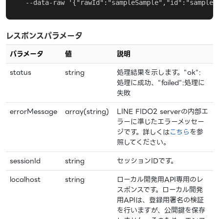
  --data-raw '{"rawId":"sampleSample","id":"sampleS
レスポンスパラメータ
パラメータ
値
説明
status
string
処理結果を示します。"ok":
処理に成功、"failed":処理に
失敗
errorMessage
array(string)
LINE FIDO2 serverの内部エ
ラーに準じたエラーメッセー
ジです。詳しくは
こちら
を参
照してください。
sessionId
string
セッションIDです。
localhost
string
ローカル開発用API専用のレ
スポンスです。ローカル開発
用APIは、登録用署名の検証
を行いますが、公開鍵を保存