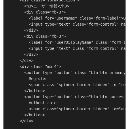
    <div class="form-section">

      <h3>ユーザー情報</h3>

      <div class="mb-3">

        <label for="username" class="form-label">Use
        <input type="text" class="form-control" n
      </div>

      <div class="mb-3">

        <label for="userDisplayName" class="form-lab
        <input type="text" class="form-control" n
      </div>

    </div>

    <div class="mb-4">

      <button type="button" class="btn btn-primary" 
        Register

        <span class="spinner-border hidden" id="regi
      </button>

      <button type="button" class="btn btn-success" 
        Authenticate

        <span class="spinner-border hidden" id="auth
      </button>

    </div>
