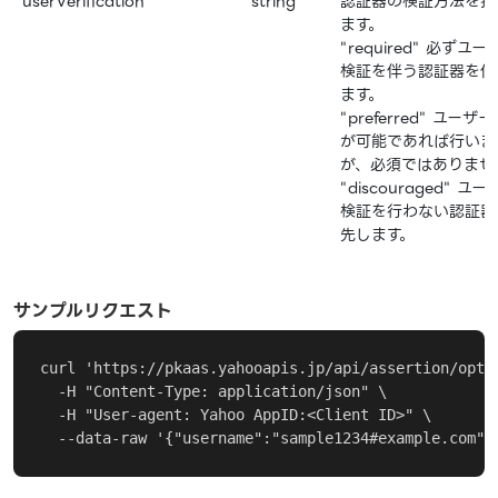
userVerification
string
認証器の検証方法を指
ます。
"required" 必ずユー
検証を伴う認証器を使
ます。
"preferred" ユーザ
が可能であれば行いま
が、必須ではありませ
"discouraged" ユ
検証を行わない認証器
先します。
サンプルリクエスト
curl 'https://pkaas.yahooapis.jp/api/assertion/optio
  -H "Content-Type: application/json" \

  -H "User-agent: Yahoo AppID:<Client ID>" \

  --data-raw '{"username":"sample1234#example.com",