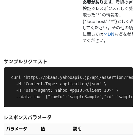
必要があります。
登録の署名
検証でレスポンスとして受け
取った”*”の情報を、
{“localhost”:“*”}として追
してください。その他の項
に関しては
MDN
などを参照
てください。
サンプルリクエスト
curl 'https://pkaas.yahooapis.jp/api/assertion/resul
  -H "Content-Type: application/json" \

  -H "User-agent: Yahoo AppID:<Client ID>" \

  --data-raw '{"rawId":"sampleSample","id":"sample
レスポンスパラメータ
パラメータ
値
説明