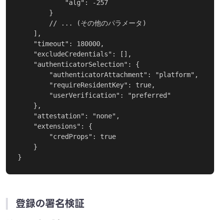
            "alg": -257

        }

        // ... (その他のパラメータ)

    ],

    "timeout": 180000,

    "excludeCredentials": [],

    "authenticatorSelection": {

        "authenticatorAttachment": "platform",

        "requireResidentKey": true,

        "userVerification": "preferred"

    },

    "attestation": "none",

    "extensions": {

        "credProps": true

    }

}
登録の署名検証