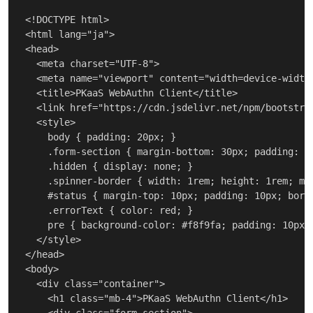
<!DOCTYPE html>

<html lang="ja">

<head>

  <meta charset="UTF-8">

  <meta name="viewport" content="width=device-width,
  <title>PKaaS WebAuthn Client</title>

  <link href="https://cdn.jsdelivr.net/npm/bootstra
  <style>

    body { padding: 20px; }

    .form-section { margin-bottom: 30px; padding: 2
    .hidden { display: none; }

    .spinner-border { width: 1rem; height: 1rem; mar
    #status { margin-top: 10px; padding: 10px; borde
    .errorText { color: red; }

    pre { background-color: #f8f9fa; padding: 10px; 
  </style>

</head>

<body>

  <div class="container">

    <h1 class="mb-4">PKaaS WebAuthn Client</h1>
