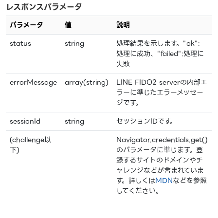
レスポンスパラメータ
パラメータ
値
説明
status
string
処理結果を示します。"ok":
処理に成功、"failed":処理に
失敗
errorMessage
array(string)
LINE FIDO2 serverの内部エ
ラーに準じたエラーメッセー
ジです。
sessionId
string
セッションIDです。
(challenge以
Navigator.credentials.get()
下)
のパラメータに準じます。登
録するサイトのドメインやチ
ャレンジなどが含まれていま
す。詳しくは
MDN
などを参照
してください。